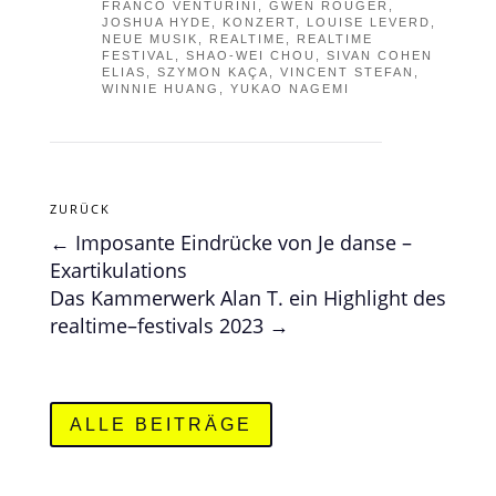
FRANCO VENTURINI
,
GWEN ROUGER
,
JOSHUA HYDE
,
KONZERT
,
LOUISE LEVERD
,
NEUE MUSIK
,
REALTIME
,
REALTIME
FESTIVAL
,
SHAO-WEI CHOU
,
SIVAN COHEN
ELIAS
,
SZYMON KAÇA
,
VINCENT STEFAN
,
WINNIE HUANG
,
YUKAO NAGEMI
ZURÜCK
←
Imposante Eindrücke von Je danse –
Exartikulations
Das Kammerwerk Alan T. ein Highlight des
realtime–festivals 2023
→
ALLE BEITRÄGE