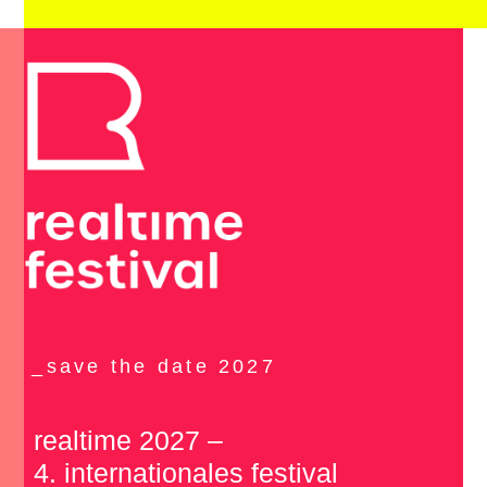
_save the date 2027
realtime 2027 –­
4. inter­na­tionales festi­val