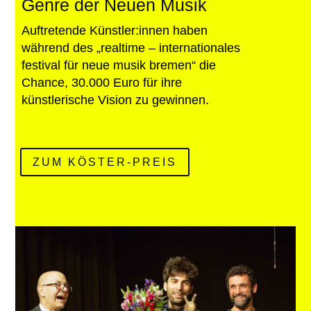
Genre der Neuen Musik
Auftretende Künstler:innen haben
während des „realtime – internationales
festival für neue musik bremen“ die
Chance, 30.000 Euro für ihre
künstlerische Vision zu gewinnen.
ZUM KÖSTER-PREIS