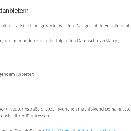
t­anbietern
halten statistisch ausgewertet werden. Das geschieht vor allem 
programmen finden Sie in der folgenden Datenschutzerklärung.
lgendem Anbieter:
Work, Neuturmstraße 5, 80331 München (nachfolgend DomainFacto
klusive Ihrer IP-Adressen.
ung von DomainFactory:
https://www.df.eu/de/datenschutz/
.