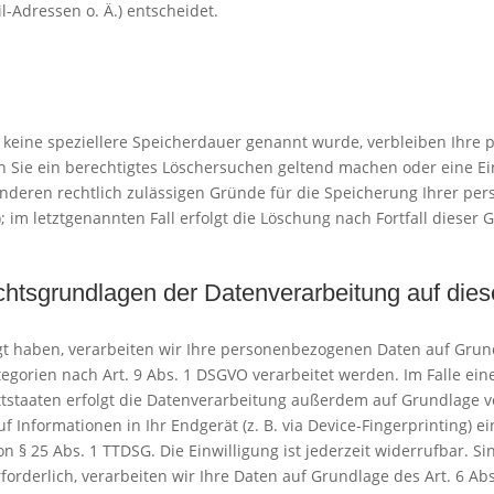
-Adressen o. Ä.) entscheidet.
 keine speziellere Speicherdauer genannt wurde, verbleiben Ihre
nn Sie ein berechtigtes Löschersuchen geltend machen oder eine Ei
anderen rechtlich zulässigen Gründe für die Speicherung Ihrer pe
 im letztgenannten Fall erfolgt die Löschung nach Fortfall dieser 
htsgrundlagen der Datenverarbeitung auf dies
gt haben, verarbeiten wir Ihre personenbezogenen Daten auf Grundl
egorien nach Art. 9 Abs. 1 DSGVO verarbeitet werden. Im Falle eine
taaten erfolgt die Datenverarbeitung außerdem auf Grundlage von A
 Informationen in Ihr Endgerät (z. B. via Device-Fingerprinting) ein
 § 25 Abs. 1 TTDSG. Die Einwilligung ist jederzeit widerrufbar. Si
derlich, verarbeiten wir Ihre Daten auf Grundlage des Art. 6 Abs.