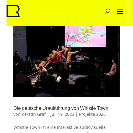
Die deutsche Uraufführung von Whistle Town
von
Kerstin Graf
|
Juli 19, 2023
|
Projekte 2023
Whistle Town ist eine interaktive audiovisuelle