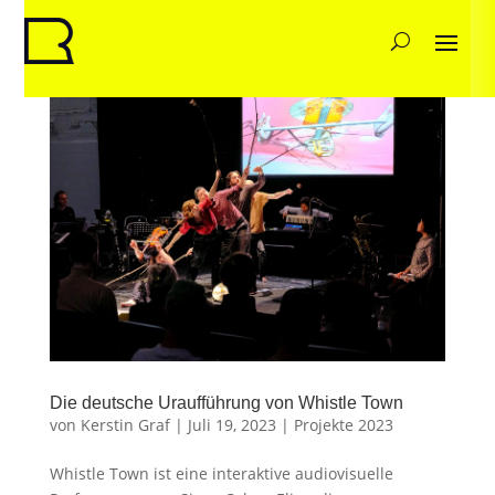
Die deutsche Uraufführung von Whistle Town
von
Kerstin Graf
|
Juli 19, 2023
|
Projekte 2023
Whistle Town ist eine interaktive audiovisuelle