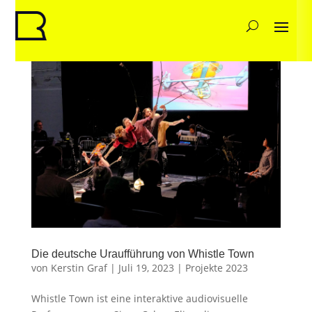
Die deutsche Uraufführung von Whistle Town
von
Kerstin Graf
|
Juli 19, 2023
|
Projekte 2023
Whistle Town ist eine interaktive audiovisuelle