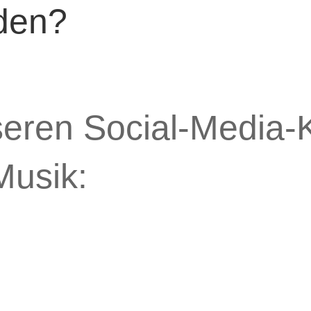
den?
seren Social-Media-K
Musik: