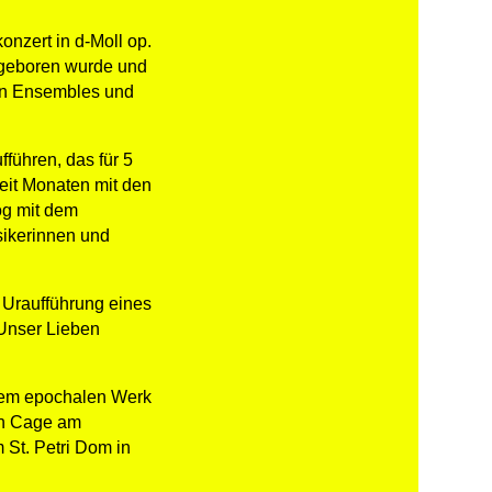
onzert in d-Moll op.
n geboren wurde und
hen Ensembles und
ühren, das für 5
eit Monaten mit den
og mit dem
ikerinnen und
 Uraufführung eines
 Unser Lieben
 dem epochalen Werk
ohn Cage am
 St. Petri Dom in