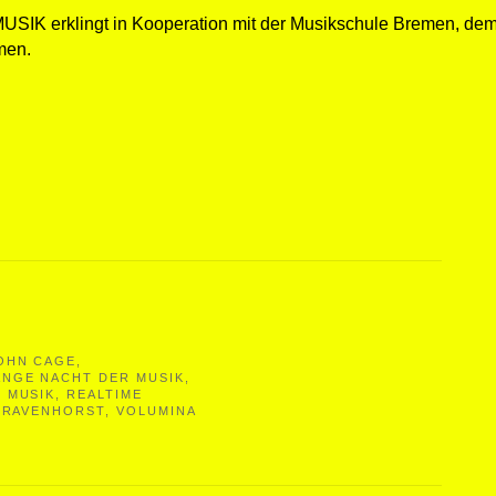
 erklingt in Kooperation mit der Musikschule Bremen, de
men.
OHN CAGE
,
ANGE NACHT DER MUSIK
,
 MUSIK
,
REALTIME
GRAVENHORST
,
VOLUMINA