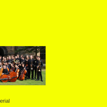
h
erial