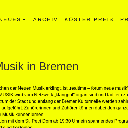
NEUES
ARCHIV
KÖSTER-PREIS
P
Musik in Bremen
en der Neuen Musik erklingt, ist „realtime – forum neue musik“
IK wird vom Netzwerk „klangpol“ organisiert und lädt ein z
trum der Stadt und entlang der Bremer Kulturmeile werden zahl
“ aufgeführt. Zuhörerinnen und Zuhörer können dabei den gan
er Musik kennenlernen.
ration mit dem St. Petri Dom ab 19:30 Uhr ein spannendes Prog
 sind kostenlos.