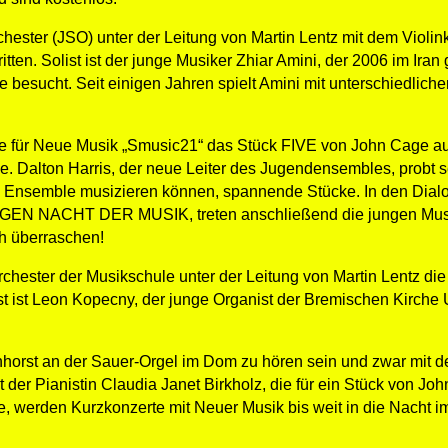
ester (JSO) unter der Leitung von Martin Lentz mit dem Violink
itten. Solist ist der junge Musiker Zhiar Amini, der 2006 im Ira
 besucht. Seit einigen Jahren spielt Amini mit unterschiedlic
für Neue Musik „Smusic21“ das Stück FIVE von John Cage auff
. Dalton Harris, der neue Leiter des Jugendensembles, probt s
m Ensemble musizieren können, spannende Stücke. In den Dial
ANGEN NACHT DER MUSIK, treten anschließend die jungen Mus
ch überraschen!
hester der Musikschule unter der Leitung von Martin Lentz die
t ist Leon Kopecny, der junge Organist der Bremischen Kirche
horst an der Sauer-Orgel im Dom zu hören sein und zwar mit
 der Pianistin Claudia Janet Birkholz, die für ein Stück von J
 werden Kurzkonzerte mit Neuer Musik bis weit in die Nacht im