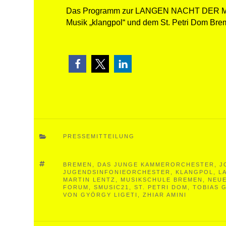
Das Programm zur LANGEN NACHT DER MUSIK
Musik „klangpol“ und dem St. Petri Dom Bre

PRESSEMITTEILUNG

BREMEN
,
DAS JUNGE KAMMERORCHESTER
,
J
JUGENDSINFONIEORCHESTER
,
KLANGPOL
,
L
MARTIN LENTZ
,
MUSIKSCHULE BREMEN
,
NEUE
FORUM
,
SMUSIC21
,
ST. PETRI DOM
,
TOBIAS 
VON GYÖRGY LIGETI
,
ZHIAR AMINI