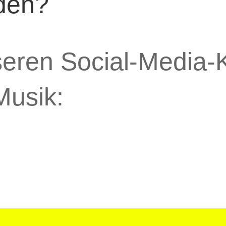
den?
seren Social-Media-K
Musik: