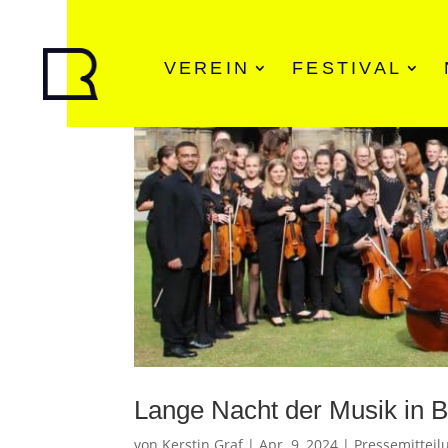
VEREIN
FESTIVAL
Lange Nacht der Musik in 
von
Kerstin Graf
|
Apr. 9, 2024
|
Pressemitteil