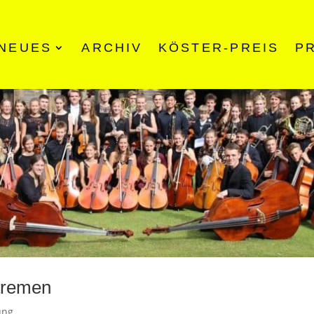
NEUES
ARCHIV
KÖSTER-PREIS
P
Bremen
ung