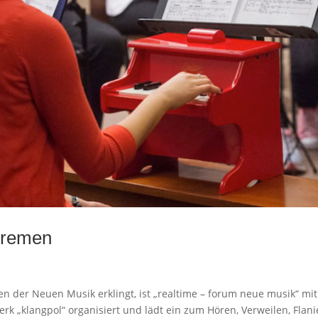
Bremen
n der Neuen Musik erklingt, ist „realtime – forum neue musik“ mit
„klangpol“ organisiert und lädt ein zum Hören, Verweilen, Flani