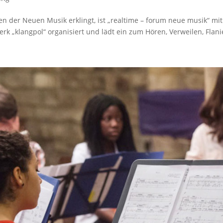
n der Neuen Musik erklingt, ist „realtime – forum neue musik“ mit
„klangpol“ organisiert und lädt ein zum Hören, Verweilen, Flani