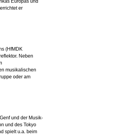
rikas Europas und
rrichtet er
jans (HfMDK
reflektor. Neben
n
en musikalischen
gruppe oder am
 Genf und der Musik-
ion und des Tokyo
d spielt u.a. beim