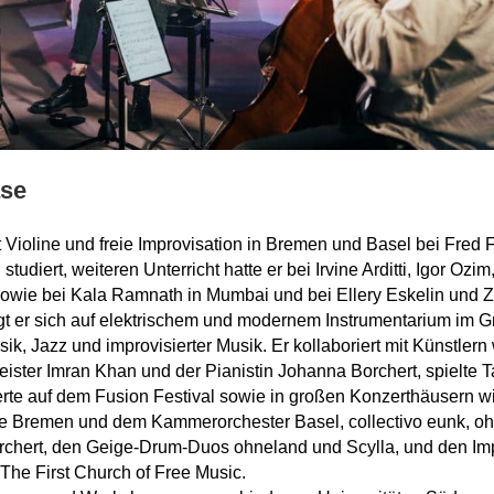
se
Violine und freie Improvisation in Bremen und Basel bei Fred 
studiert, weiteren Unterricht hatte er bei Irvine Arditti, Igor Ozi
wie bei Kala Ramnath in Mumbai und bei Ellery Eskelin und 
t er sich auf elektrischem und modernem Instrumentarium im G
ik, Jazz und improvisierter Musik. Er kollaboriert mit Künstle
ister Imran Khan und der Pianistin Johanna Borchert, spielte T
rte auf dem Fusion Festival sowie in großen Konzerthäusern w
 Bremen und dem Kammerorchester Basel, collectivo eunk, oh
chert, den Geige-Drum-Duos ohneland und Scylla, und den Im
 The First Church of Free Music.