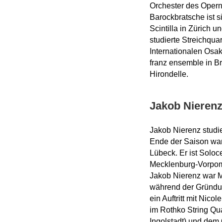
Orchester des Oper
Barockbratsche ist 
Scintilla in Zürich 
studierte Streichqua
Internationalen Osa
franz ensemble in Br
Hirondelle.
Jakob Nieren
Jakob Nierenz studi
Ende der Saison war 
Lübeck. Er ist Soloc
Mecklenburg-Vorpomm
Jakob Nierenz war M
während der Gründun
ein Auftritt mit Nic
im Rothko String Qu
Ingolstadt) und dem