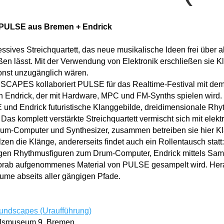
 PULSE aus Bremen + Endrick
ssives Streichquartett, das neue musikalische Ideen frei über 
en lässt. Mit der Verwendung von Elektronik erschließen sie Kl
sonst unzugänglich wären.
PES kollaboriert PULSE für das Realtime-Festival mit dem
n Endrick, der mit Hardware, MPC und FM-Synths spielen wir
und Endrick futuristische Klanggebilde, dreidimensionale Rhy
Das komplett verstärkte Streichquartett vermischt sich mit elek
um-Computer und Synthesizer, zusammen betreiben sie hier K
zen die Klänge, andererseits findet auch ein Rollentausch statt:
igen Rhythmusfiguren zum Drum-Computer, Endrick mittels Sa
a vorab aufgenommenes Material von PULSE gesampelt wird. H
äume abseits aller gängigen Pfade.
undscapes (Uraufführung)
elsmuseum 9, Bremen