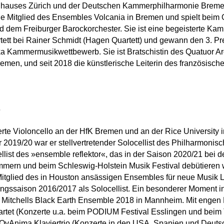
nhauses Zürich und der Deutschen Kammerphilharmonie Bremen
sie Mitglied des Ensembles Volcania in Bremen und spielt beim 
und dem Freiburger Barockorchester. Sie ist eine begeisterte Ka
rtett bei Rainer Schmidt (Hagen Quartett) und gewann den 3. Pr
ka Kammermusikwettbewerb. Sie ist Bratschistin des Quatuor Ar
emen, und seit 2018 die künstlerische Leiterin des französische
z
erte Violoncello an der HfK Bremen und an der Rice University
2019/20 war er stellvertretender Solocellist des Philharmonis
ellist des »ensemble reflektor«, das in der Saison 2020/21 bei 
ern und beim Schleswig-Holstein Musik Festival debütieren w
itglied des in Houston ansässigen Ensembles für neue Musik 
gssaison 2016/2017 als Solocellist. Ein besonderer Moment in
ole Mitchells Black Earth Ensemble 2018 in Mannheim. Mit engen 
artet (Konzerte u.a. beim PODIUM Festival Esslingen und beim 
 OvAnima Klaviertrio (Konzerte in den USA, Spanien und Deuts