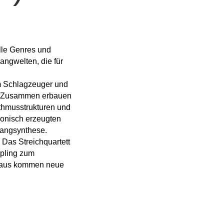
alle Genres und
angwelten, die für
 Schlagzeuger und
d. Zusammen erbauen
thmusstrukturen und
tronisch erzeugten
langsynthese.
 Das Streichquartett
mpling zum
eraus kommen neue