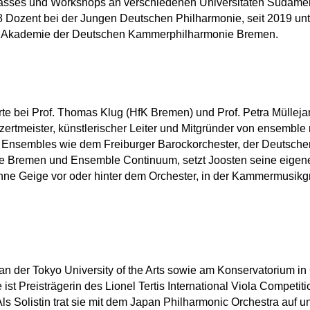
asses und Workshops an verschiedenen Universitäten Südame
 Dozent bei der Jungen Deutschen Philharmonie, seit 2019 unte
er Akademie der Deutschen Kammerphilharmonie Bremen.
erte bei Prof. Thomas Klug (HfK Bremen) und Prof. Petra Mülle
onzertmeister, künstlerischer Leiter und Mitgründer von ensemble 
i Ensembles wie dem Freiburger Barockorchester, der Deutsche
 Bremen und Ensemble Continuum, setzt Joosten seine eigen
hne Geige vor oder hinter dem Orchester, in der Kammermusik
 an der Tokyo University of the Arts sowie am Konservatorium in
ist Preisträgerin des Lionel Tertis International Viola Competit
s Solistin trat sie mit dem Japan Philharmonic Orchestra auf un