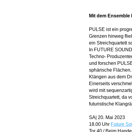
Mit dem Ensemble
PULSE ist ein progre
Grenzen hinweg fließ
ein Streichquartett 
In FUTURE SOUNDSCA
Techno- Produzente
und forschen PULSE 
sphärische Flächen. 
Klängen aus dem Dr
Einerseits verschmel
wird mit sequenzart
Streichquartett, d
futuristische Klangr
SA| 20. Mai 2023
18.00 Uhr
Future So
Tor 40 / Beim Hand