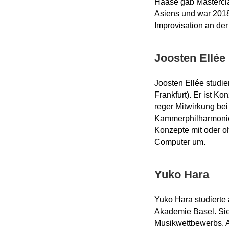
Haase gab Mastercl
Asiens und war 2018
Improvisation an d
Joosten Ellée
Joosten Ellée studi
Frankfurt). Er ist K
reger Mitwirkung be
Kammerphilharmonie
Konzepte mit oder o
Computer um.
Yuko Hara
Yuko Hara
studierte
Akademie Basel. Sie 
Musikwettbewerbs. Al