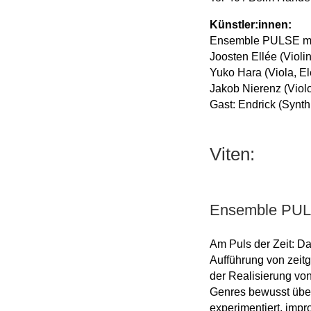
Künstler:innen:
Ensemble PULSE mit
Joosten Ellée (Violin
Yuko Hara (Viola, El
Jakob Nierenz (Violo
Gast: Endrick (Synt
Viten:
Ensemble PULS
Am Puls der Zeit: D
Aufführung von zeit
der Realisierung von
Genres bewusst über
experimentiert, impr