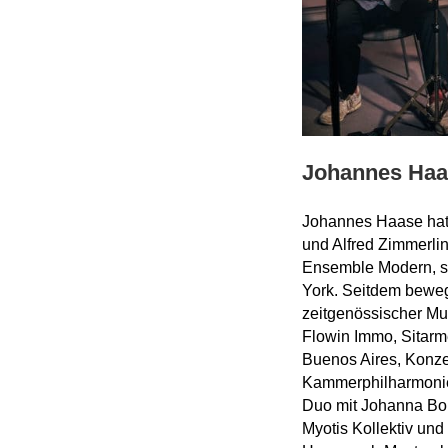
Johannes Haa
Johannes Haase hat 
und Alfred Zimmerlin 
Ensemble Modern, so
York. Seitdem beweg
zeitgenössischer Mus
Flowin Immo, Sitarme
Buenos Aires, Konze
Kammerphilharmonie
Duo mit Johanna Bor
Myotis Kollektiv und