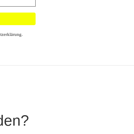
tzerklärung
.
den?