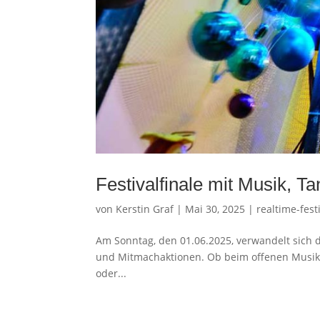
Festivalfinale mit Musik, 
von
Kerstin Graf
|
Mai 30, 2025
|
realtime-fest
Am Sonntag, den 01.06.2025, verwandelt sich 
und Mitmachaktionen. Ob beim offenen Musi
oder...