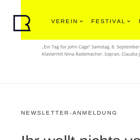
Gründungshappening 2012
VEREIN
FESTIVAL
von
Kerstin Graf
|
Sep. 8, 2012
|
Archiv
„Ein Tag für John Cage“ Samstag, 8. Septembe
Klaviermit Nina Rademacher, Sopran, Claudia J
NEWSLETTER-ANMELDUNG