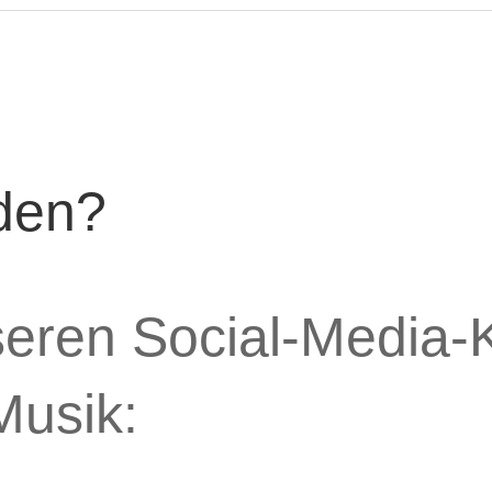
den?
seren Social-Media-K
Musik: