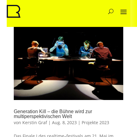
Generation Kill – die Bühne wird zur
multiperspektivischen Welt
von
Kerstin Graf
|
Aug. 8, 2023
|
Projekte 2023
Das Finale I des realtime–festivals am 21. Mai im