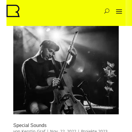
Special Sounds
von
Kerstin Graf
|
Nov. 22, 2022
|
Projekte 2023