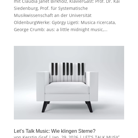
mit Claudia Janet Birkholz, KlavierGast: Prof. Dr. Kai
Siedenburg, Prof. für Systematische
Musikwissenschaft an der Universität
OldenburgWerke: György Ligeti: Musica ricercata,
George Crumb: aus: a little midnight music,...
Let’s Talk Music: Wie klingen Sterne?
von
Kerstin Graf
|
Jan. 29, 2026
|
LET'S TALK MUSIC