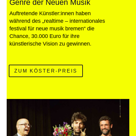
Genre der Neuen Musik
Auftretende Künstler:innen haben
während des „realtime – internationales
festival für neue musik bremen“ die
Chance, 30.000 Euro für ihre
künstlerische Vision zu gewinnen.
ZUM KÖSTER-PREIS