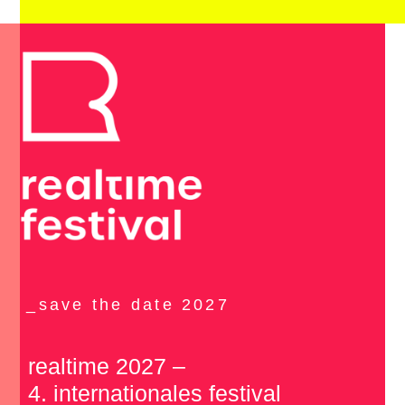
_save the date 2027
realtime 2027 –­
4. inter­na­tionales festi­val