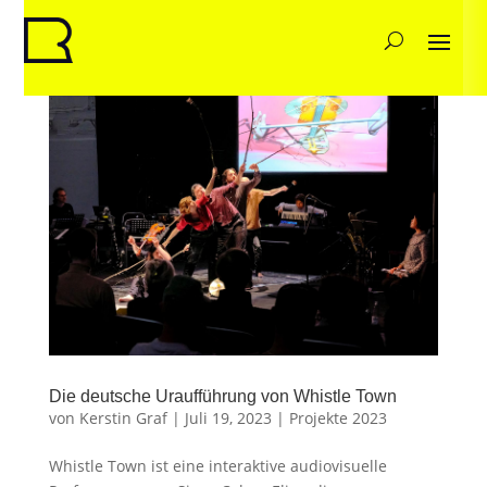
Die deutsche Uraufführung von Whistle Town
von
Kerstin Graf
|
Juli 19, 2023
|
Projekte 2023
Whistle Town ist eine interaktive audiovisuelle