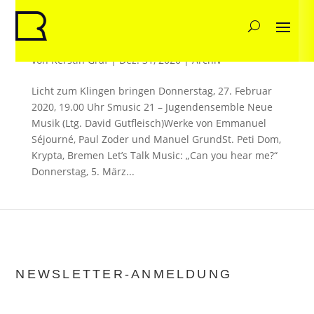
Projekte 2020
von
Kerstin Graf
|
Dez. 31, 2020
|
Archiv
Licht zum Klingen bringen Donnerstag, 27. Februar
2020, 19.00 Uhr Smusic 21 – Jugendensemble Neue
Musik (Ltg. David Gutfleisch)Werke von Emmanuel
Séjourné, Paul Zoder und Manuel GrundSt. Peti Dom,
Krypta, Bremen Let’s Talk Music: „Can you hear me?“
Donnerstag, 5. März...
NEWSLETTER-ANMELDUNG