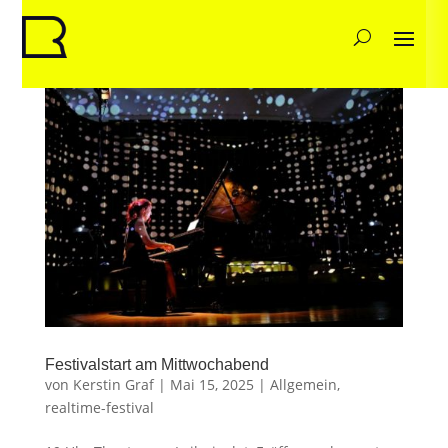
Festivalstart am Mittwochabend
von
Kerstin Graf
|
Mai 15, 2025
|
Allgemein
,
realtime-festival