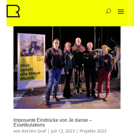
Imposante Eindrücke von Je danse –
Exartikulations
von
Kerstin Graf
|
Juli 12, 2023
|
Projekte 2023