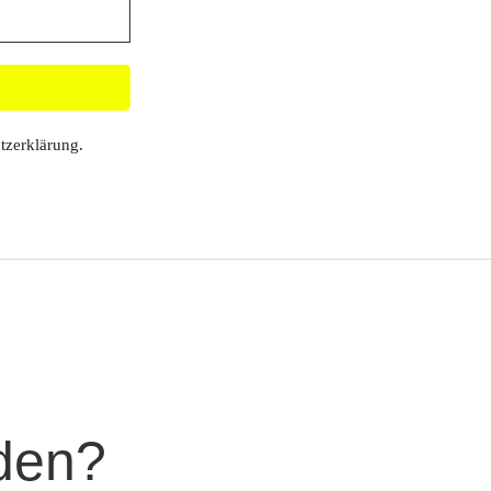
tzerklärung
.
den?