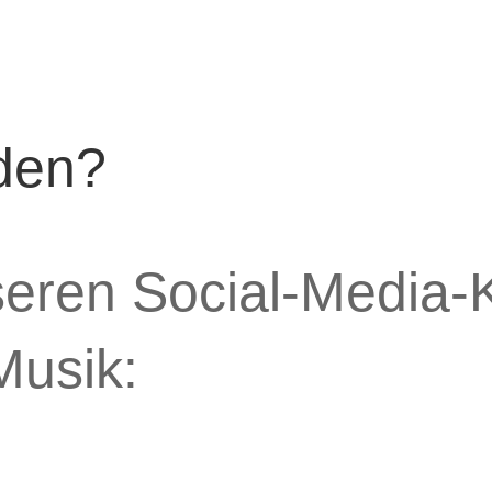
den?
seren Social-Media-K
Musik: