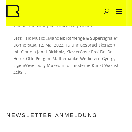
Projekte 2022
von
Kerstin Graf
|
Okt. 30, 2022
|
Archiv
Let’s Talk Music: „Mandelbrotmenge & Supersignale“
Donnerstag, 12. Mai 2022, 19 Uhr Gesprächskonzert
mit Claudia Janet Birkholz, KlavierGast: Prof Dr. Dr.
Heinz-Otto Peitgen, MathematikerWerke von György
LigetiWeserburg Museum für moderne Kunst Was ist
Zeit?...
NEWSLETTER-ANMELDUNG