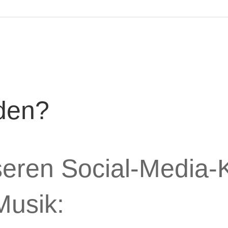
den?
seren Social-Media-K
Musik: