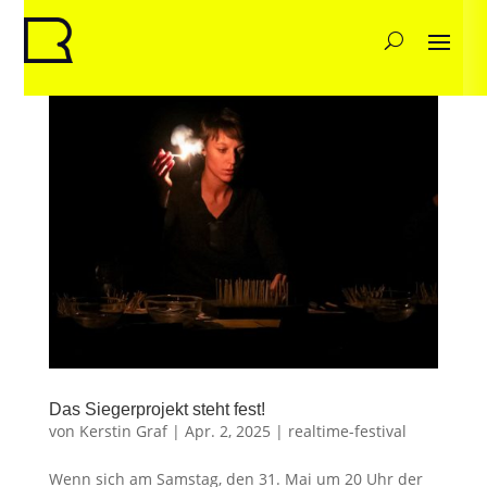
Das Siegerprojekt steht fest!
von
Kerstin Graf
|
Apr. 2, 2025
|
realtime-festival
Wenn sich am Samstag, den 31. Mai um 20 Uhr der