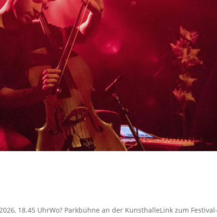
li 2026, 18.45 UhrWo? Parkbühne an der KunsthalleLink zum Festiva