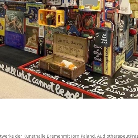
werke der Kunsthalle Bremenmit Jörn Paland, AudiotherapeutPräs