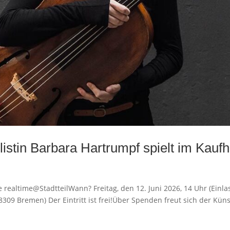
istin Barbara Hartrumpf spielt im Kau
e realtime@StadtteilWann? Freitag, den 12. Juni 2026, 14 Uhr (Einl
09 Bremen) Der Eintritt ist frei!Über Spenden freut sich der Künst