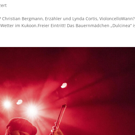
ert
 Christian Bergmann, Erzähler und Lynda Cortis, VioloncelloWann? 
 Wetter im Kukoon.Freier Eintritt! Das Bauernmädchen „Dulcinea“ i