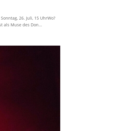
Sonntag, 26. Juli, 15 UhrWo?
st als Muse des Don...