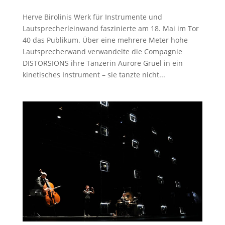
Herve Birolinis Werk für Instrumente und
Lautsprecherleinwand faszinierte am 18. Mai im Tor
40 das Publikum. Über eine mehrere Meter hohe
Lautsprecherwand verwandelte die Compagnie
DISTORSIONS ihre Tänzerin Aurore Gruel in ein
kinetisches Instrument – sie tanzte nicht...