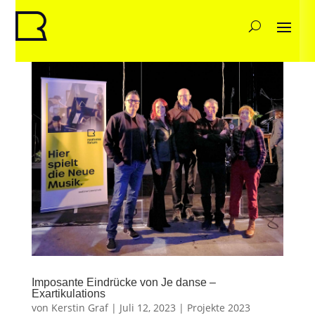
Imposante Eindrücke von Je danse –
Exartikulations
von
Kerstin Graf
|
Juli 12, 2023
|
Projekte 2023