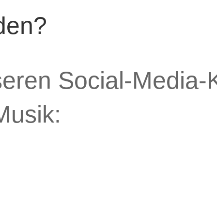
den?
seren Social-Media-K
Musik: