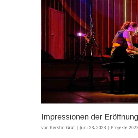
Impressionen der Eröffnun
von
Kerstin Graf
|
Juni 28, 2023
|
Projekte 202