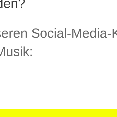
den?
seren Social-Media-K
Musik: