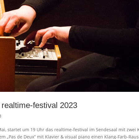
realtime-festival 2023
3
i, startet um 19 Uhr das realtime-festival im Sendesaal mit zwei 
em „Pas de Deux“ mit Klavier & visual piano einen Klang-Farb-Raus