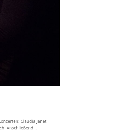
Konzerten: Claudia Janet
ch. Anschließend...