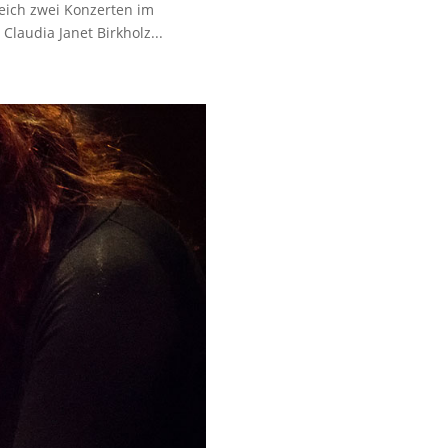
leich zwei Konzerten im
laudia Janet Birkholz...