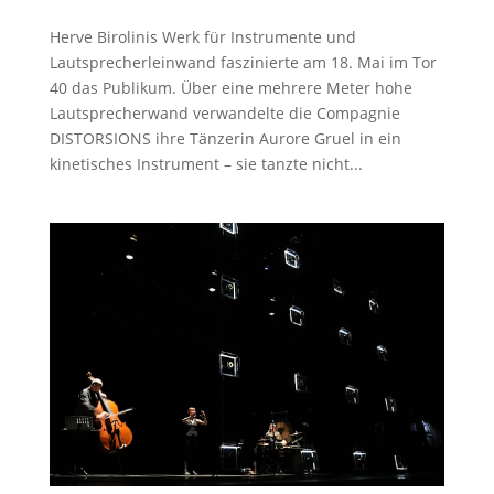
Herve Birolinis Werk für Instrumente und
Lautsprecherleinwand faszinierte am 18. Mai im Tor
40 das Publikum. Über eine mehrere Meter hohe
Lautsprecherwand verwandelte die Compagnie
DISTORSIONS ihre Tänzerin Aurore Gruel in ein
kinetisches Instrument – sie tanzte nicht...