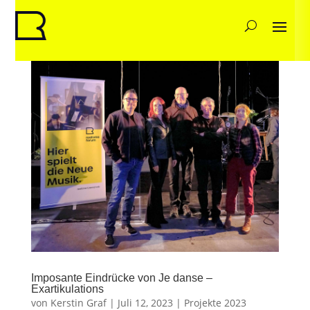
Imposante Eindrücke von Je danse –
Exartikulations
von
Kerstin Graf
|
Juli 12, 2023
|
Projekte 2023